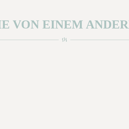
IE VON EINEM ANDER
on
t zu