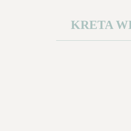
KRETA W
Fortschritt
0%
1
Page 2
2
Page 3
Reiseinspirati
Bitte erstellen Sie mir ein Angebo
Reisezeitraum ab
*
Reisezeitraum bis
*