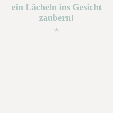
ein Lächeln ins Gesicht
zaubern!
Fortschritt
0%
1
Page 2
2
Page 3
Reiseinspiration
Bitte erstellen Sie mir ein Angebot zu
Reisezeitraum ab
*
Reisezeitraum bis
*
Anzahl Personen
*