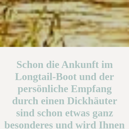
Schon die Ankunft im
Longtail-Boot und der
persönliche Empfang
durch einen Dickhäuter
sind schon etwas ganz
besonderes und wird Ihnen