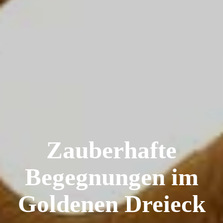
Zauberhafte
Begegnungen im
Goldenen Dreieck